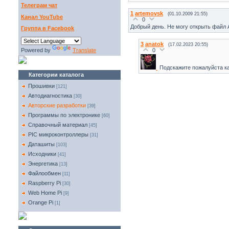
Телеграм чат
1
artemovsk
(01.10.2009 21:55)
Канал YouTube
0
Добрый день. Не могу открыть файл 
Группа в Facebook
3
anatok
(17.02.2023 20:55)
0
Powered by
Translate
Подскажите пожалуйста ка
Категории каталога
Прошивки
[121]
Автодиагностика
[30]
Авторские разработки
[39]
Программы по электронике
[60]
Справочный материал
[45]
PIC микроконтроллеры
[31]
Даташиты
[103]
Исходники
[41]
Энергетика
[13]
Файлообмен
[11]
Raspberry Pi
[30]
Web Home Pi
[9]
Orange Pi
[1]