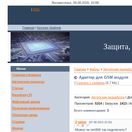
Воскресенье, 09.08.2026, 10:08
|
RSS
Главная
|
Каталог файлов
Защита, к
Меню
Главная
»
Файлы
»
Авторские разрабо
Главная страница
Адаптер для GSM модуля
Авторские проекты
[
Скачать с сервера
(5.7 Kb) ]
Статьи
Raspberry Pi
Категория:
Авторские разработки
| До
Файловый архив
Просмотров:
5314
| Загрузок:
1413
| К
Полезная информация
Всего комментариев:
3
Обратная связь
Ссылки
2
taime
(07.08.2013 22:52)
0
Форум
Можно ли sim900 так подключить?